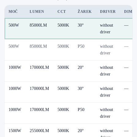
MOČ
LUMEN
CCT
ŽAREK
DRIVER
DIM /
500W
85000LM
5000K
30°
without
—
driver
500W
85000LM
5000K
P50
without
—
driver
1000W
170000LM
5000K
20°
without
—
driver
1000W
170000LM
5000K
30°
without
—
driver
1000W
170000LM
5000K
P50
without
—
driver
1500W
255000LM
5000K
20°
without
—