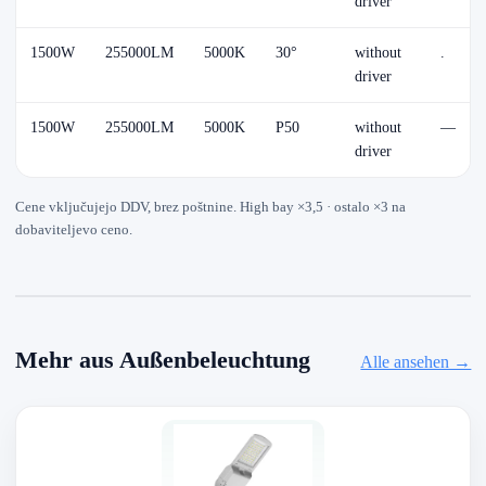
driver
1500W
255000LM
5000K
30°
without
.
driver
1500W
255000LM
5000K
P50
without
—
driver
Cene vključujejo DDV, brez poštnine. High bay ×3,5 · ostalo ×3 na
dobaviteljevo ceno.
Mehr aus Außenbeleuchtung
Alle ansehen →