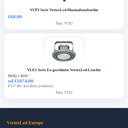
VCP2 Serie VertexLed-Mastaufsatzleuchte
€68.00
Šifra:
VCP2
VLE3 Serie Ex-geschützte VertexLed-Leuchte
MOQ 2 KOS
od €1074.00
€537.00 / kos (brez poštnine)
Šifra:
VLE3
VertexLed Europe