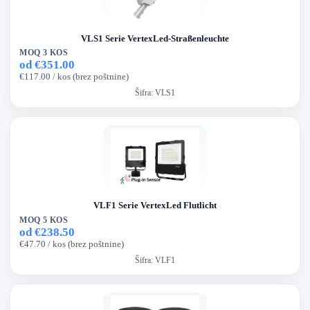
VLS1 Serie VertexLed-Straßenleuchte
MOQ 3 KOS
od €351.00
€117.00 / kos (brez poštnine)
Šifra:
VLS1
VLF1 Serie VertexLed Flutlicht
MOQ 5 KOS
od €238.50
€47.70 / kos (brez poštnine)
Šifra:
VLF1