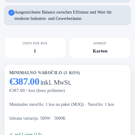
Ausgezeichnete Balance zwischen Effizienz und Wert für
moderne Industrie- und Gewerberäume.
UNITS PER BOX
EINHEIT
1
Karton
MINIMALNO NAROČILO (1 KOS)
€387.00
inkl. MwSt.
€387.00 / kos (brez poštnine)
Minimalno naročilo: 1 kos na paket (MOQ)
·
Naročilo: 1 kos
Izbrana variacija: 500W · 5000K
✓
auf Lager
(
13
)