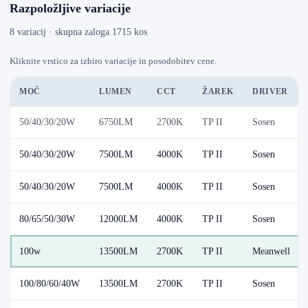
Razpoložljive variacije
8 variacij · skupna zaloga 1715 kos
Kliknite vrstico za izbiro variacije in posodobitev cene.
MOČ
LUMEN
CCT
ŽAREK
DRIVER
50/40/30/20W
6750LM
2700K
TP II
Sosen
50/40/30/20W
7500LM
4000K
TP II
Sosen
50/40/30/20W
7500LM
4000K
TP II
Sosen
80/65/50/30W
12000LM
4000K
TP II
Sosen
100w
13500LM
2700K
TP II
Meanwell
100/80/60/40W
13500LM
2700K
TP II
Sosen