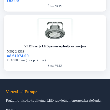
€68.00
Šifra:
VCP2
VLE3 serija LED protueksplozijska rasvjeta
MOQ 2 KOS
od €1074.00
€537.00 / kos (brez poštnine)
Šifra:
VLE3
VertexLed Europe
Pružamo visokokvalitetna LED rasvjetna i energetska rješenja.