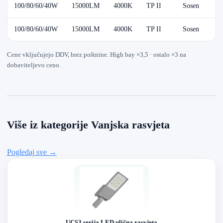
100/80/60/40W
15000LM
4000K
TP II
Sosen
100/80/60/40W
15000LM
4000K
TP II
Sosen
Cene vključujejo DDV, brez poštnine. High bay ×3,5 · ostalo ×3 na
dobaviteljevo ceno.
Više iz kategorije Vanjska rasvjeta
Pogledaj sve →
UCS3 serija LED ulična rasvjeta