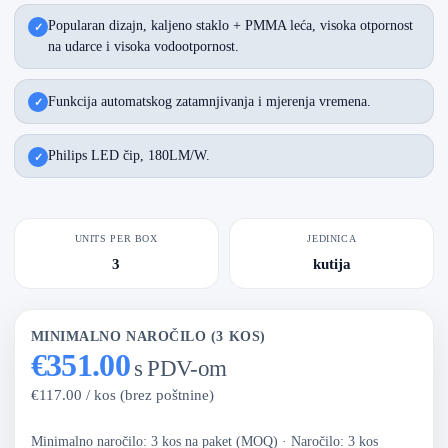
Popularan dizajn, kaljeno staklo + PMMA leća, visoka otpornost
na udarce i visoka vodootpornost.
Funkcija automatskog zatamnjivanja i mjerenja vremena.
Philips LED čip, 180LM/W.
UNITS PER BOX
JEDINICA
3
kutija
MINIMALNO NAROČILO (3 KOS)
€351.00
s PDV-om
€117.00 / kos (brez poštnine)
Minimalno naročilo: 3 kos na paket (MOQ)
·
Naročilo: 3 kos