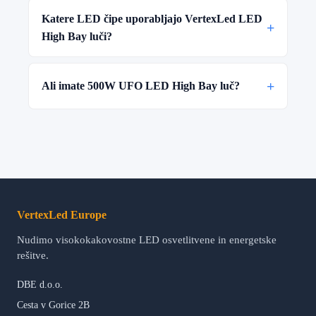
Katere LED čipe uporabljajo VertexLed LED
+
High Bay luči?
+
Ali imate 500W UFO LED High Bay luč?
VertexLed Europe
Nudimo visokokakovostne LED osvetlitvene in energetske
rešitve.
DBE d.o.o.
Cesta v Gorice 2B