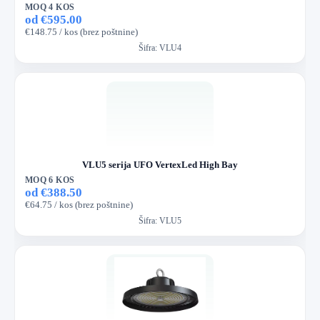
MOQ 4 KOS
od €595.00
€148.75 / kos (brez poštnine)
Šifra:
VLU4
VLU5 serija UFO VertexLed High Bay
MOQ 6 KOS
od €388.50
€64.75 / kos (brez poštnine)
Šifra:
VLU5