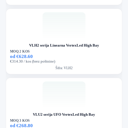
VLH2 serija Linearna VertexLed High Bay
MOQ 2 KOS
od €628.60
€314.30 / kos (brez poštnine)
Šifra:
VLH2
VLU2 serija UFO VertexLed High Bay
MOQ 3 KOS
od €268.80