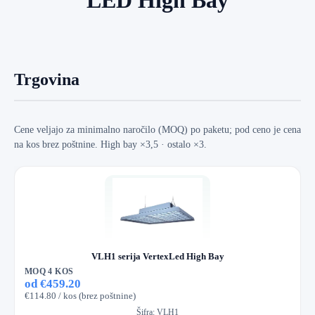
Trgovina
Cene veljajo za minimalno naročilo (MOQ) po paketu; pod ceno je cena
na kos brez poštnine. High bay ×3,5 · ostalo ×3.
VLH1 serija VertexLed High Bay
MOQ 4 KOS
od €459.20
€114.80 / kos (brez poštnine)
Šifra:
VLH1