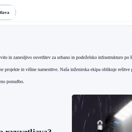
tlava
ito in zanesljivo osvetlitev za urbano in podeželsko infrastrukturo po 
rojekte in višine namestitve. Naša inženirska ekipa oblikuje rešitve p
jeno ponudbo.
 razsvetljava?