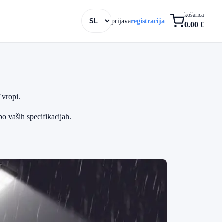
košarica
prijava
registracija
0.00 €
Evropi.
o vaših specifikacijah.