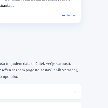
strankam.
—
Tomas
pšo in ljudem dala občutek večje varnosti.
obsežen seznam pogosto zastavljenih vprašanj,
šo uporabo.
+