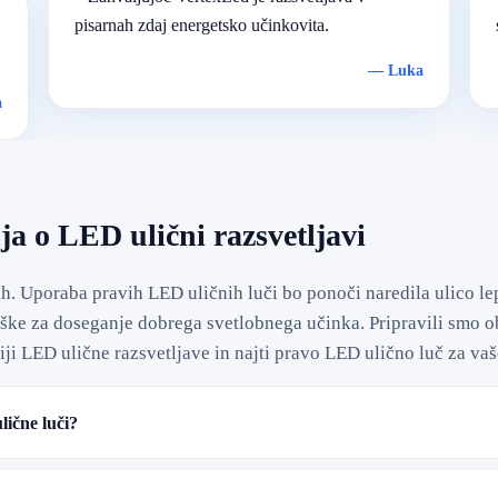
pisarnah zdaj energetsko učinkovita.
—
Luka
a
ja o LED ulični razsvetljavi
h. Uporaba pravih LED uličnih luči bo ponoči naredila ulico le
oške za doseganje dobrega svetlobnega učinka. Pripravili smo 
ji LED ulične razsvetljave in najti pravo LED ulično luč za va
lične luči?