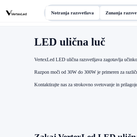
Notranja razsvetlava
Zunanja razsve
LED ulična luč
VertexLed LED ulična razsvetljava zagotavlja učinkov
Razpon moči od 30W do 300W je primeren za različne p
Kontaktirajte nas za strokovno svetovanje in prilago
Zakaj VertexLed LED ulična