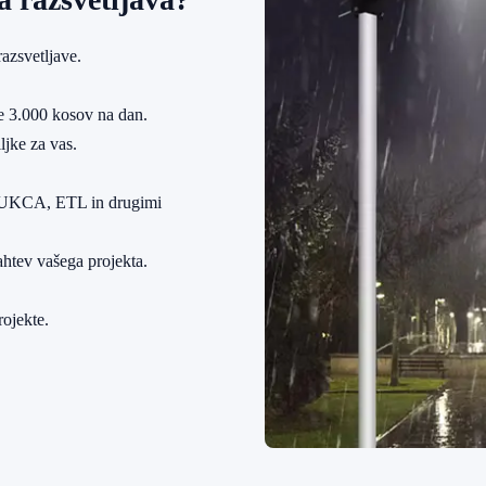
azsvetljave.
e 3.000 kosov na dan.
ljke za vas.
S, UKCA, ETL in drugimi
ahtev vašega projekta.
ojekte.