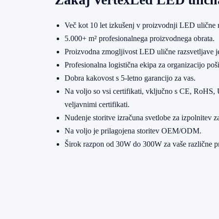
Več kot 10 let izkušenj v proizvodnji LED ulične r
5.000+ m² profesionalnega proizvodnega obrata.
Proizvodna zmogljivost LED ulične razsvetljave j
Profesionalna logistična ekipa za organizacijo poši
Dobra kakovost s 5-letno garancijo za vas.
Na voljo so vsi certifikati, vključno s CE, RoH
veljavnimi certifikati.
Nudenje storitve izračuna svetlobe za izpolnitev z
Na voljo je prilagojena storitev OEM/ODM.
Širok razpon od 30W do 300W za vaše različne pr