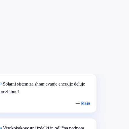
Solarni sistem za shranjevanje energije deluje
brezhibno!
—
Maja
Visokokakovostni izdelki in odlična podpora