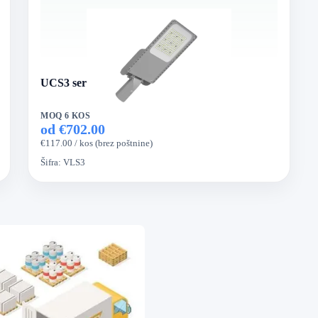
UCS3 serija LED ulična luč
MOQ 6 KOS
od €702.00
€117.00 / kos (brez poštnine)
Šifra:
VLS3