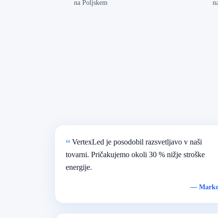
na Poljskem
n
VertexLed je posodobil razsvetljavo v naši
tovarni. Pričakujemo okoli 30 % nižje stroške
energije.
—
Mark