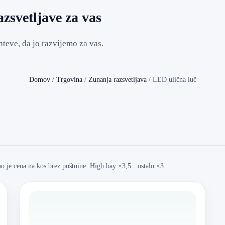
zsvetljave za vas
teve, da jo razvijemo za vas.
Domov
/
Trgovina
/
Zunanja razsvetljava
/
LED ulična luč
 je cena na kos brez poštnine. High bay ×3,5 · ostalo ×3.