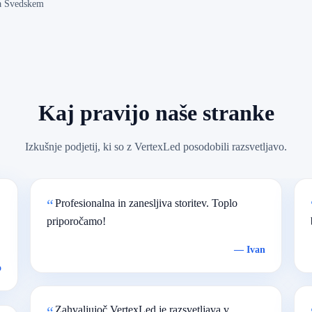
a Švedskem
Kaj pravijo naše stranke
Izkušnje podjetij, ki so z VertexLed posodobili razsvetljavo.
Profesionalna in zanesljiva storitev. Toplo
priporočamo!
—
Ivan
o
Zahvaljujoč VertexLed je razsvetljava v