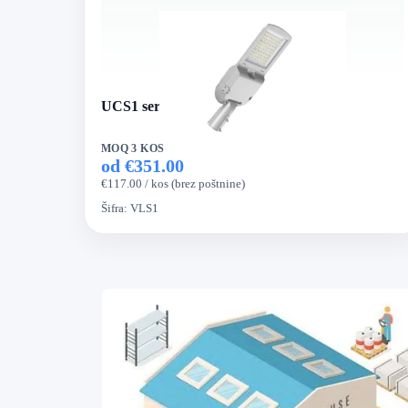
UCS1 serija LED ulična luč
MOQ 3 KOS
od €351.00
€117.00 / kos (brez poštnine)
Šifra:
VLS1