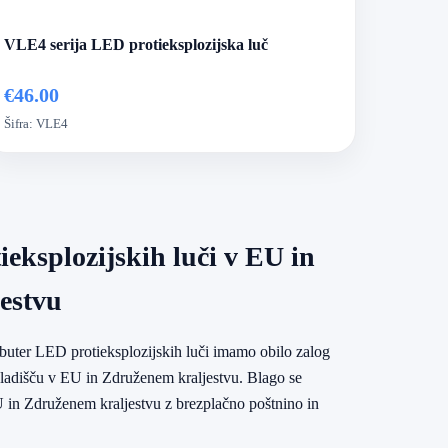
VLE4 serija LED protieksplozijska luč
€46.00
Šifra:
VLE4
eksplozijskih luči v EU in
estvu
ributer LED protieksplozijskih luči imamo obilo zalog
kladišču v EU in Združenem kraljestvu. Blago se
U in Združenem kraljestvu z brezplačno poštnino in