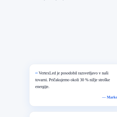
VertexLed je posodobil razsvetljavo v naši
tovarni. Pričakujemo okoli 30 % nižje stroške
energije.
—
Mark