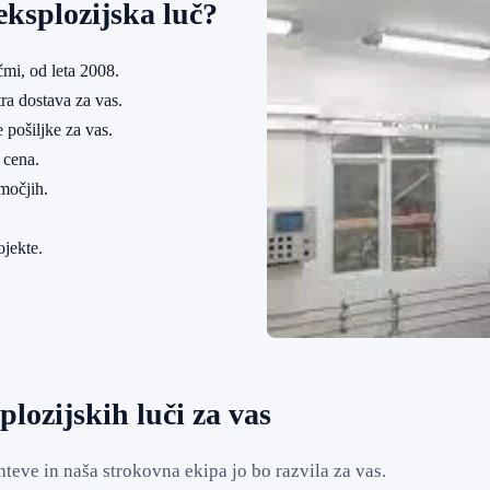
ksplozijska luč?
mi, od leta 2008.
ra dostava za vas.
 pošiljke za vas.
 cena.
močjih.
ojekte.
lozijskih luči za vas
teve in naša strokovna ekipa jo bo razvila za vas.