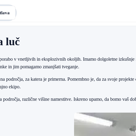
tlava
a luč
porabo v vnetljivih in eksplozivnih okoljih. Imamo dolgoletne izkušnj
ranke in jim pomagamo zmanjšati tveganje.
na področja, za katera je primerna. Pomembno je, da za svoje projekte
ajno ekipo.
a področja, različne višine namestitve. Iskreno upamo, da bomo vaš dob