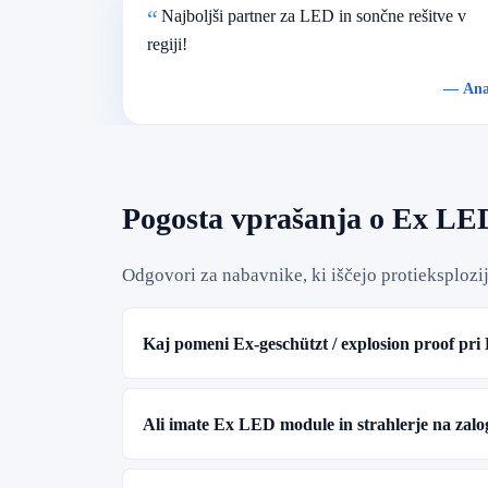
Najboljši partner za LED in sončne rešitve v
regiji!
—
An
Pogosta vprašanja o Ex LE
Odgovori za nabavnike, ki iščejo protieksploz
Kaj pomeni Ex-geschützt / explosion proof pr
Ali imate Ex LED module in strahlerje na zalo