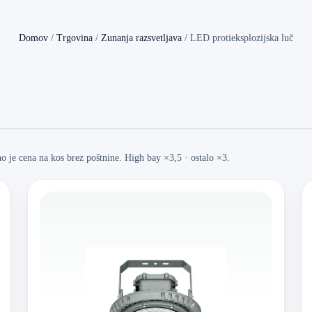
Domov
/
Trgovina
/
Zunanja razsvetljava
/
LED protieksplozijska luč
 je cena na kos brez poštnine. High bay ×3,5 · ostalo ×3.