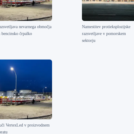
azsvetljava nevarnega območja
Namestitev protieksplozijske
a bencinsko črpalko
razsvetljave v pomorskem
sektorju
uči VertexLed v proizvodnem
bratu