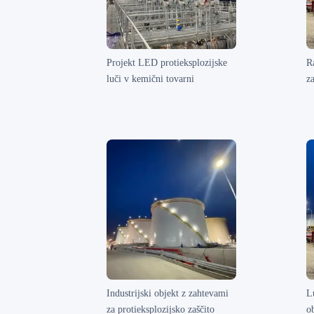
Projekt LED protieksplozijske
R
luči v kemični tovarni
z
Industrijski objekt z zahtevami
L
za protieksplozijsko zaščito
o