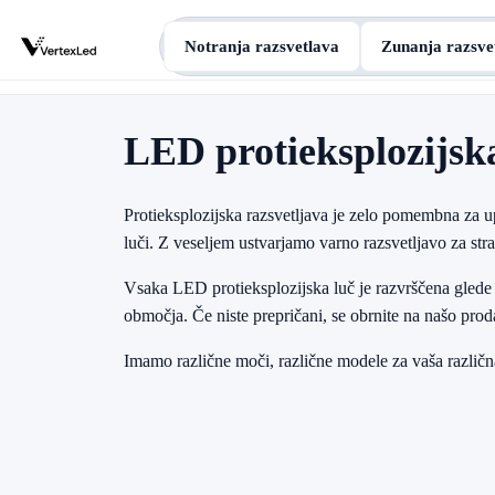
Notranja razsvetlava
Zunanja razsve
LED protieksplozijsk
Protieksplozijska razsvetljava je zelo pomembna za u
luči. Z veseljem ustvarjamo varno razsvetljavo za st
Vsaka LED protieksplozijska luč je razvrščena glede 
območja. Če niste prepričani, se obrnite na našo prod
Imamo različne moči, različne modele za vaša različn