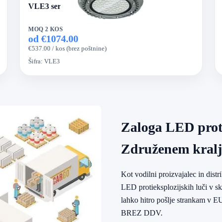
VLE3 serija LED protieksplozijska luč
MOQ 2 KOS
od €1074.00
€537.00 / kos (brez poštnine)
Šifra:
VLE3
Zaloga LED proti
Združenem kralj
Kot vodilni proizvajalec in dist
LED protieksplozijskih luči v s
lahko hitro pošlje strankam v E
BREZ DDV.