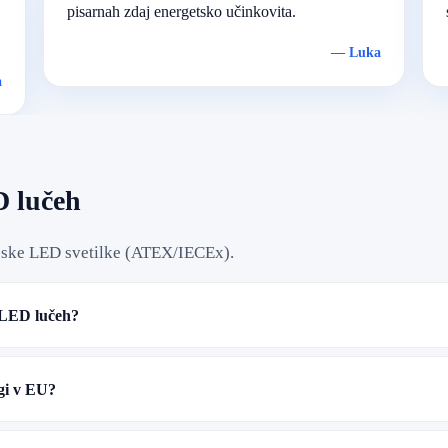
pisarnah zdaj energetsko učinkovita.
—
Luka
a
D lučeh
ijske LED svetilke (ATEX/IECEx).
i LED lučeh?
gi v EU?