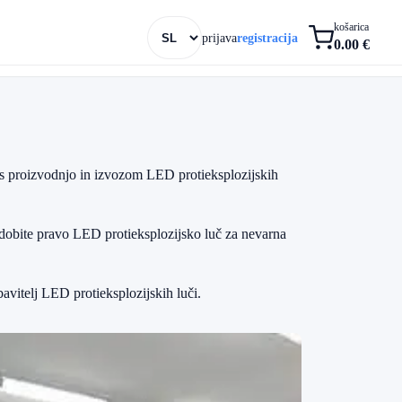
košarica
prijava
registracija
0.00 €
e s proizvodnjo in izvozom LED protieksplozijskih
 dobite pravo LED protieksplozijsko luč za nevarna
avitelj LED protieksplozijskih luči.