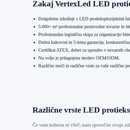
Zakaj VertexLed LED protie
Dolgoletne izkušnje z LED protieksplozijskimi luč
5.000+ m² profesionalne proizvodne tovarne in hit
Profesionalna logistična ekipa za organizacijo hitre
Dobra kakovost in 5-letna garancija, konkurenčna
Certifikat ATEX, dober za uporabo v nevarnih ob
Na voljo je prilagojena storitev OEM/ODM.
Različne moči in različne vrste za vaše različne pr
Različne vrste LED protieksp
Če vam nobena ni všeč, nam sporočite svoje zah