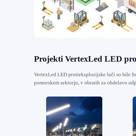
Projekti VertexLed LED prot
VertexLed LED protieksplozijske luči so bile že
pomorskem sektorju, v obratih za obdelavo odp