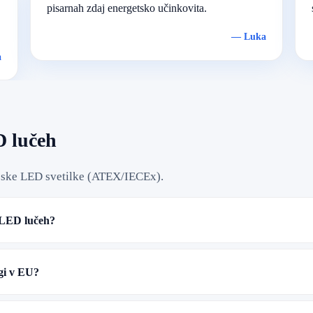
pisarnah zdaj energetsko učinkovita.
—
Luka
a
D lučeh
ijske LED svetilke (ATEX/IECEx).
i LED lučeh?
gi v EU?