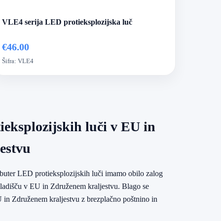
VLE4 serija LED protieksplozijska luč
€46.00
Šifra:
VLE4
eksplozijskih luči v EU in
estvu
ributer LED protieksplozijskih luči imamo obilo zalog
kladišču v EU in Združenem kraljestvu. Blago se
U in Združenem kraljestvu z brezplačno poštnino in