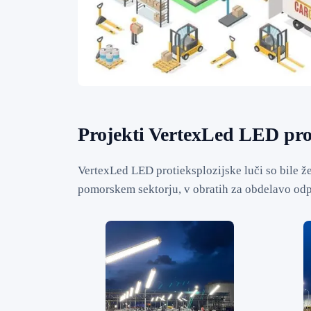
Projekti VertexLed LED prot
VertexLed LED protieksplozijske luči so bile že
pomorskem sektorju, v obratih za obdelavo odp