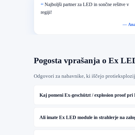
Najboljši partner za LED in sončne rešitve v
regiji!
—
An
Pogosta vprašanja o Ex LE
Odgovori za nabavnike, ki iščejo protieksploz
Kaj pomeni Ex-geschützt / explosion proof pr
Ali imate Ex LED module in strahlerje na zalo