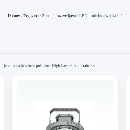
Domov
/
Trgovina
/
Zunanja razsvetljava
/
LED protieksplozijska luč
 je cena na kos brez poštnine. High bay ×3,5 · ostalo ×3.