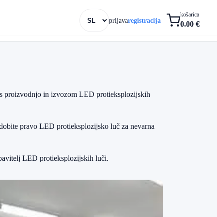
košarica
prijava
registracija
0.00 €
e s proizvodnjo in izvozom LED protieksplozijskih
 dobite pravo LED protieksplozijsko luč za nevarna
avitelj LED protieksplozijskih luči.