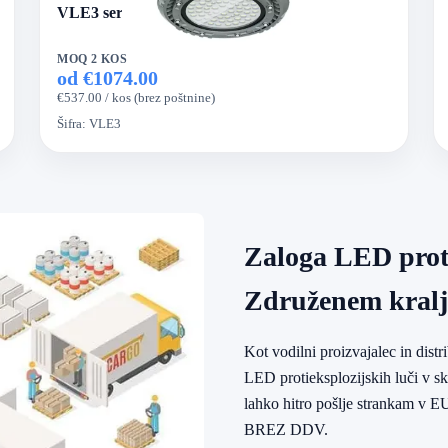
VLE3 serija LED protieksplozijska luč
MOQ 2 KOS
od €1074.00
€537.00 / kos (brez poštnine)
Šifra:
VLE3
Zaloga LED proti
Združenem kralj
Kot vodilni proizvajalec in dist
LED protieksplozijskih luči v s
lahko hitro pošlje strankam v E
BREZ DDV.