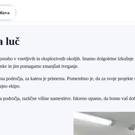
tlava
a luč
porabo v vnetljivih in eksplozivnih okoljih. Imamo dolgoletne izkušnj
ranke in jim pomagamo zmanjšati tveganje.
na področja, za katera je primerna. Pomembno je, da za svoje projekte
ajno ekipo.
a področja, različne višine namestitve. Iskreno upamo, da bomo vaš dob