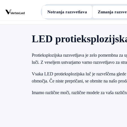
Notranja razsvetlava
Zunanja razsve
LED protieksplozijsk
Protieksplozijska razsvetljava je zelo pomembna za u
luči. Z veseljem ustvarjamo varno razsvetljavo za st
Vsaka LED protieksplozijska luč je razvrščena glede 
območja. Če niste prepričani, se obrnite na našo prod
Imamo različne moči, različne modele za vaša različn