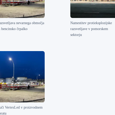
azsvetljava nevarnega območja
Namestitev protieksplozijske
a bencinsko črpalko
razsvetljave v pomorskem
sektorju
uči VertexLed v proizvodnem
bratu