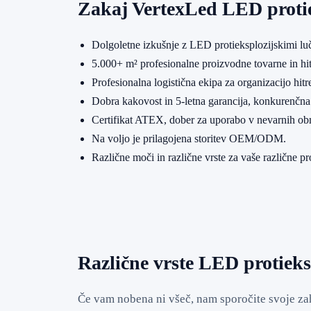
Zakaj VertexLed LED protie
Dolgoletne izkušnje z LED protieksplozijskimi luč
5.000+ m² profesionalne proizvodne tovarne in hit
Profesionalna logistična ekipa za organizacijo hitre
Dobra kakovost in 5-letna garancija, konkurenčna
Certifikat ATEX, dober za uporabo v nevarnih ob
Na voljo je prilagojena storitev OEM/ODM.
Različne moči in različne vrste za vaše različne pr
Različne vrste LED protieksp
Če vam nobena ni všeč, nam sporočite svoje zah