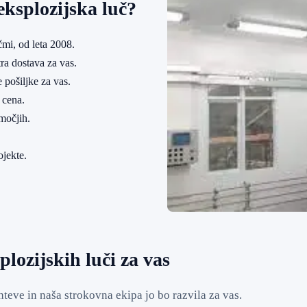
ksplozijska luč?
mi, od leta 2008.
ra dostava za vas.
 pošiljke za vas.
 cena.
močjih.
ojekte.
lozijskih luči za vas
teve in naša strokovna ekipa jo bo razvila za vas.