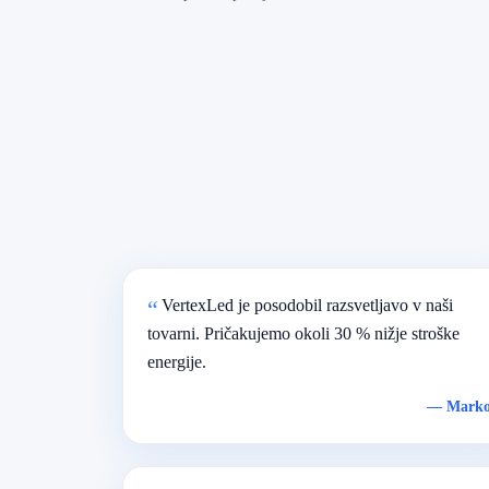
VertexLed je posodobil razsvetljavo v naši
tovarni. Pričakujemo okoli 30 % nižje stroške
energije.
—
Mark