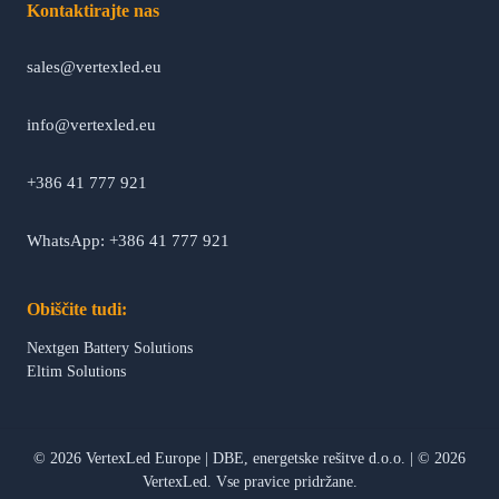
Kontaktirajte nas
sales@vertexled.eu
info@vertexled.eu
+386 41 777 921
WhatsApp: +386 41 777 921
Obiščite tudi:
Nextgen Battery Solutions
Eltim Solutions
©
2026
VertexLed Europe
|
DBE, energetske rešitve d.o.o.
|
© 2026
VertexLed. Vse pravice pridržane.