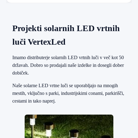
Projekti solarnih LED vrtnih
luči VertexLed
Imamo distributerje solarnih LED vrtnih luči v več kot 50
državah. Dobro so prodajali naše izdelke in dosegli dober
dobiček.
Naše solarne LED vrtne luči se uporabljajo na mnogih
mestih, vključno s parki, industrijskimi conami, parkirišči,
cestami in tako naprej.