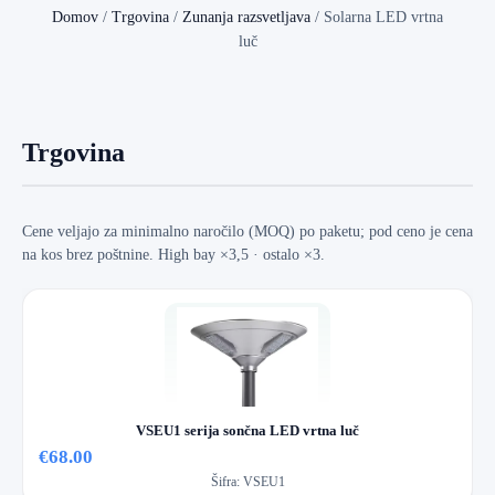
Domov
/
Trgovina
/
Zunanja razsvetljava
/
Solarna LED vrtna
luč
Trgovina
Cene veljajo za minimalno naročilo (MOQ) po paketu; pod ceno je cena
na kos brez poštnine. High bay ×3,5 · ostalo ×3.
VSEU1 serija sončna LED vrtna luč
€68.00
Šifra:
VSEU1