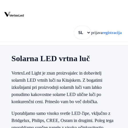
prijava
registracija
Solarna LED vrtna luč
VertexLed Light je znan proizvajalec in dobavitelj
solarnih LED vrtnih luči na Kitajskem. Z bogatimi
izkušnjami pri proizvodnji solarnih luči vam lahko
ponudimo kakovostne solarne LED ulične luči po
konkurenčni ceni. Prineslo vam bo več dobička.
Uporabljamo samo visoko svetle LED čipe, vključno z
Bridgelux, Philips, CREE, Osram in drugimi. Poleg tega
uporabljamo sončne panele z visoko učinkovitostjo