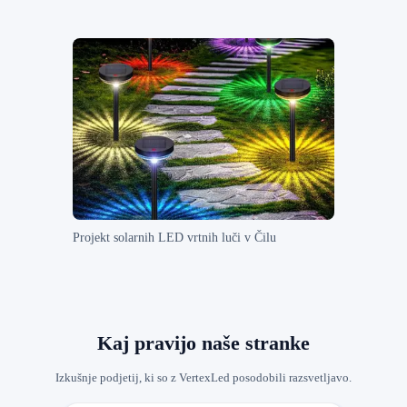
Projekt solarnih LED vrtnih luči v Čilu
Kaj pravijo naše stranke
Izkušnje podjetij, ki so z VertexLed posodobili razsvetljavo.