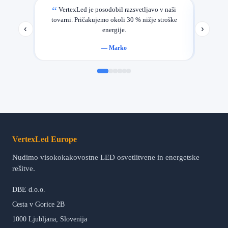
VertexLed je posodobil razsvetljavo v naši
Najbolj
tovarni. Pričakujemo okoli 30 % nižje stroške
‹
›
energije.
—
Marko
VertexLed Europe
Nudimo visokokakovostne LED osvetlitvene in energetske
rešitve.
DBE d.o.o.
Cesta v Gorice 2B
1000 Ljubljana, Slovenija