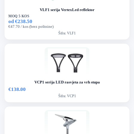
VLF1 serija VertexLed reflektor
MOQ 5 KOS
od €238.50
€47.70 / kos (brez poštnine)
Šifra:
VLF1
VCP1 serija LED rasvjeta za vrh stupa
€138.00
Šifra:
VCP1