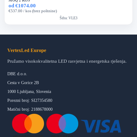
MOQ 2 KOS
od €1074.00
€537.00 / kos (brez poštnine)
Šifra:
VLE3
VertexLed Europe
Pružamo visokokvalitetna LED rasvjetna i energetska rješenja.
DBE d.o.o.
Cesta v Gorice 2B
1000 Ljubljana, Slovenia
Porezni broj: SI27354580
Matični broj: 2188678000