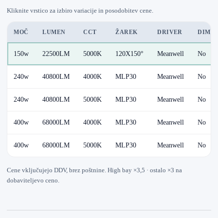
Kliknite vrstico za izbiro variacije in posodobitev cene.
MOČ
LUMEN
CCT
ŽAREK
DRIVER
DIM /
150w
22500LM
5000K
120X150°
Meanwell
No
240w
40800LM
4000K
MLP30
Meanwell
No
240w
40800LM
5000K
MLP30
Meanwell
No
400w
68000LM
4000K
MLP30
Meanwell
No
400w
68000LM
5000K
MLP30
Meanwell
No
Cene vključujejo DDV, brez poštnine. High bay ×3,5 · ostalo ×3 na
dobaviteljevo ceno.