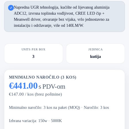
Napredna UGR tehnologija, kućište od lijevanog aluminija
ADC12, izvrsna toplinska vodljivost, CREE LED čip +
Meanwell driver, otvaranje bez vijaka, vrlo jednostavno za
instalaciju i održavanje, više od 140LM/W.
UNITS PER BOX
JEDINICA
3
kutija
MINIMALNO NAROČILO (3 KOS)
€441.00
s PDV-om
€147.00 / kos (brez poštnine)
Minimalno naročilo: 3 kos na paket (MOQ)
·
Naročilo: 3 kos
Izbrana variacija: 150w · 5000K