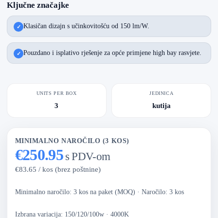
Ključne značajke
Klasičan dizajn s učinkovitošću od 150 lm/W.
Pouzdano i isplativo rješenje za opće primjene high bay rasvjete.
UNITS PER BOX
JEDINICA
3
kutija
MINIMALNO NAROČILO (3 KOS)
€250.95
s PDV-om
€83.65 / kos (brez poštnine)
Minimalno naročilo: 3 kos na paket (MOQ)
·
Naročilo: 3 kos
Izbrana variacija: 150/120/100w · 4000K