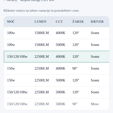
Kliknite vrstico za izbiro variacije in posodobitev cene.
MOČ
LUMEN
CCT
ŽAREK
DRIVER
D
100w
15000LM
4000K
120°
Sosen
1
100w
15000LM
5000K
120°
Sosen
1
150/120/100w
22500LM
4000K
120°
Sosen
1
150w
22500LM
4000K
90°
Sosen
D
150w
22500LM
5000K
120°
Sosen
1
150/120/100w
22500LM
5000K
120°
Sosen
1
150/120/100w
22500LM
5000K
90°
Moso
D