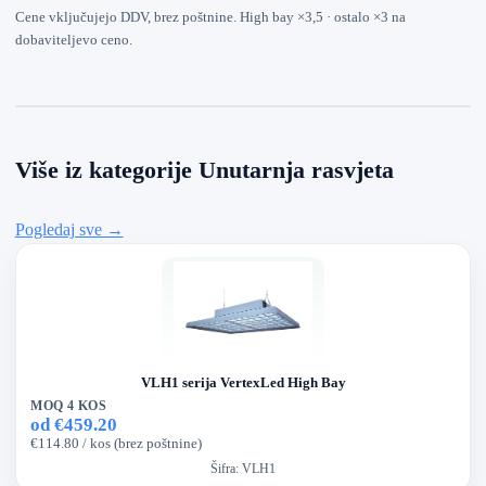
Cene vključujejo DDV, brez poštnine. High bay ×3,5 · ostalo ×3 na
dobaviteljevo ceno.
Više iz kategorije Unutarnja rasvjeta
Pogledaj sve →
VLH1 serija VertexLed High Bay
MOQ 4 KOS
od €459.20
€114.80 / kos (brez poštnine)
Šifra:
VLH1