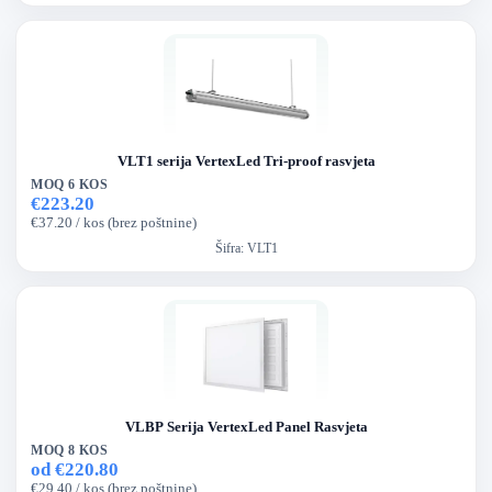
VLT1 serija VertexLed Tri-proof rasvjeta
MOQ 6 KOS
€223.20
€37.20 / kos (brez poštnine)
Šifra:
VLT1
VLBP Serija VertexLed Panel Rasvjeta
MOQ 8 KOS
od €220.80
€29.40 / kos (brez poštnine)