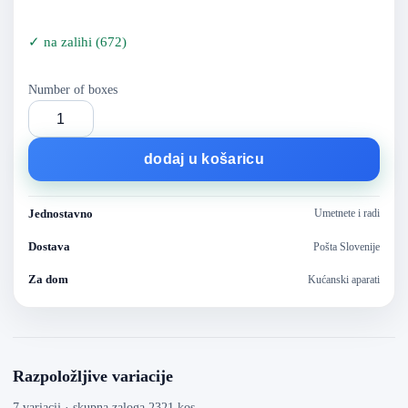
✓
na zalihi
(
672
)
Number of boxes
dodaj u košaricu
Jednostavno
Umetnete i radi
Dostava
Pošta Slovenije
Za dom
Kućanski aparati
Razpoložljive variacije
7 variacij · skupna zaloga 2321 kos