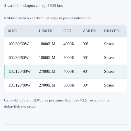
4 variacij · skupna zaloga 1608 kos
Kliknite vrstico za izbiro variacije in posodobitev cene.
MOČ
LUMEN
CCT
ŽAREK
DRIVER
D
100/80/60W
18000LM
4000K
90°
Sosen
Au
100/80/60W
18000LM
5000K
90°
Sosen
Au
150/120/80W
27000LM
4000K
90°
Sosen
Au
150/120/80W
27000LM
5000K
90°
Sosen
Au
Cene vključujejo DDV, brez poštnine. High bay ×3,5 · ostalo ×3 na
dobaviteljevo ceno.