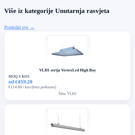
Više iz kategorije Unutarnja rasvjeta
Pogledaj sve →
VLH1 serija VertexLed High Bay
MOQ 4 KOS
od €459.20
€114.80 / kos (brez poštnine)
Šifra:
VLH1