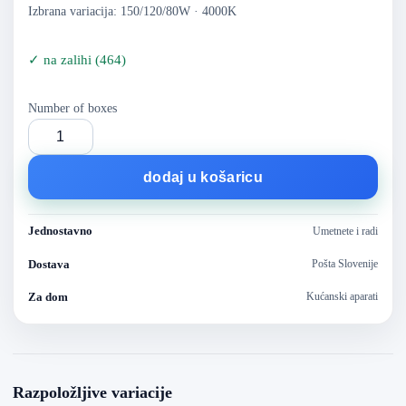
Izbrana variacija: 150/120/80W · 4000K
✓
na zalihi
(
464
)
Number of boxes
dodaj u košaricu
Jednostavno
Umetnete i radi
Dostava
Pošta Slovenije
Za dom
Kućanski aparati
Razpoložljive variacije