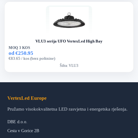
VLU3 serija UFO VertexLed High Bay
MOQ 3 KOS
od €250.95
€83.65 / kos (brez poštnine)
Šifra:
VLU3
VertexLed Europe
Pružamo visokokvalitetna LED rasvjetna i energetska rješenja.
DBE d.o.o.
Cesta v Gorice 2B