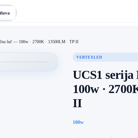
tlava
ična luč — 100w · 2700K · 13500LM · TP II
VERTEXLED
UCS1 serija
100w · 2700
II
100w