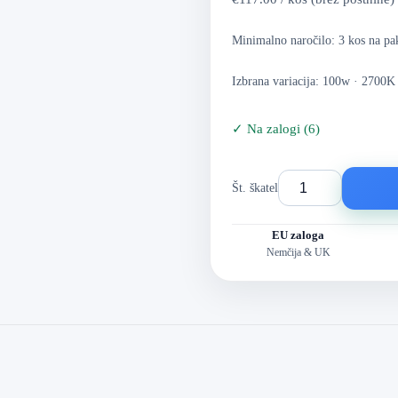
Minimalno naročilo: 3 kos na p
Izbrana variacija: 100w · 2700K
✓
Na zalogi
(
6
)
Št. škatel
EU zaloga
Nemčija & UK