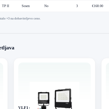
TP II
Sosen
No
3
€168.00
stalo ×3 na dobaviteljevo ceno.
etljava
VLF1 serija VertexLed reflektor