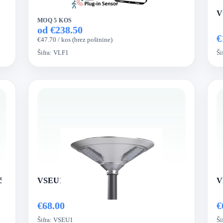
V
MOQ 5 KOS
od €238.50
€
€47.70 / kos (brez poštnine)
Šifra:
VLF1
Ši
č
VSEU1 serija sončna LED vrtna luč
V
€68.00
€
Šifra:
VSEU1
Ši