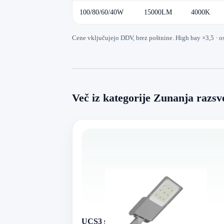
100/80/60/40W
15000LM
4000K
Cene vključujejo DDV, brez poštnine. High bay ×3,5 · o
Več iz kategorije Zunanja razsv
UCS3 serija LED ulična luč