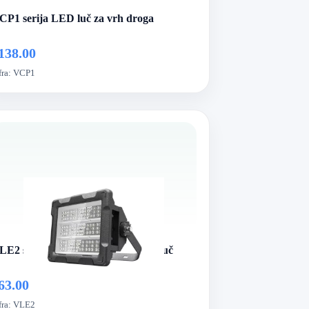
CP1 serija LED luč za vrh droga
138.00
fra:
VCP1
LE2 serija LED protieksplozijska luč
63.00
fra:
VLE2