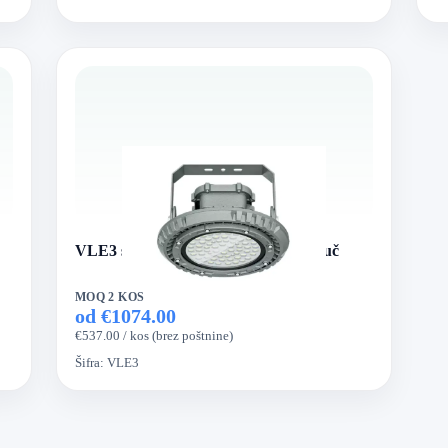
VLE3 serija LED protieksplozijska luč
MOQ 2 KOS
od €1074.00
€537.00 / kos (brez poštnine)
Šifra:
VLE3