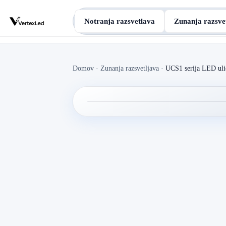
Notranja razsvetlava
Zunanja razsve
Domov
·
Zunanja razsvetljava
·
UCS1 serija LED ul