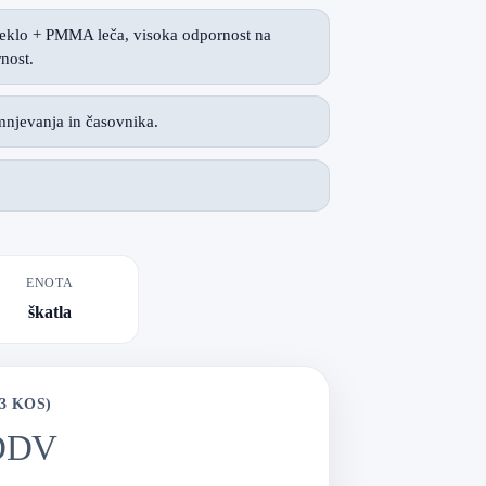
 steklo + PMMA leča, visoka odpornost na
nost.
njevanja in časovnika.
ENOTA
škatla
3 KOS)
DDV