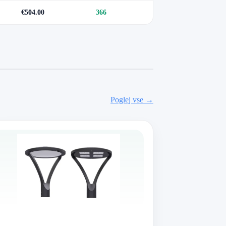
€504.00
366
Poglej vse →