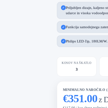
Priljubljen dizajn, kaljeno
udarce in visoka vodoodpor
Funkcija samodejnega zatem
Philips LED čip, 180LM/W.
KOSOV NA ŠKATLO
3
MINIMALNO NAROČILO (
€351.00
z 
€117.00 / kos (brez poštnine)