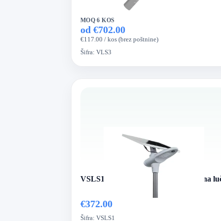
MOQ 6 KOS
od €702.00
€117.00 / kos (brez poštnine)
Šifra:
VLS3
VSLS1 serija VertexLed solarna ulična lu
€372.00
Šifra:
VSLS1