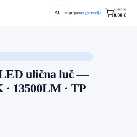
košarica
prijava
registracija
0.00 €
 LED ulična luč —
K · 13500LM · TP